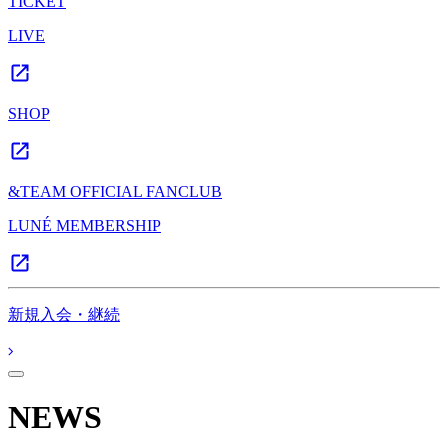
TICKET
LIVE
SHOP
&TEAM OFFICIAL FANCLUB
LUNÉ MEMBERSHIP
新規入会・継続
NEWS