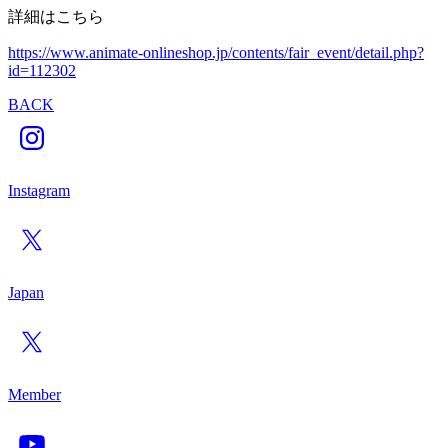
詳細はこちら
https://www.animate-onlineshop.jp/contents/fair_event/detail.php?
id=112302
BACK
Instagram
Japan
Member