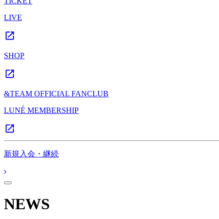
TICKET
LIVE
SHOP
&TEAM OFFICIAL FANCLUB
LUNÉ MEMBERSHIP
新規入会・継続
NEWS