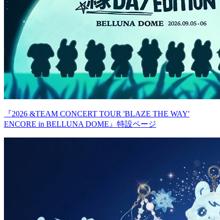
『2026 &TEAM CONCERT TOUR 'BLAZE THE WAY'
ENCORE in BELLUNA DOME』特設ページ