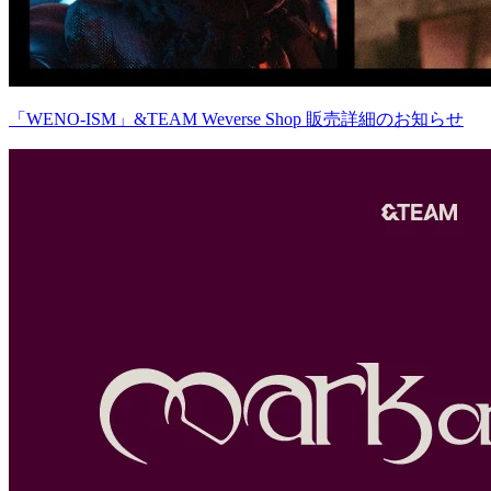
「WENO-ISM」&TEAM Weverse Shop 販売詳細のお知らせ