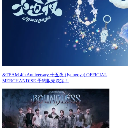
&TEAM 4th Anniversary 十五夜 (Jyuugoya) OFFICIAL
MERCHANDISE 予約販売決定！