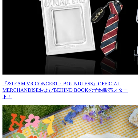
『&TEAM VR CONCERT：BOUNDLESS』OFFICIAL
MERCHANDISEおよびBEHIND BOOKの予約販売スター
ト！