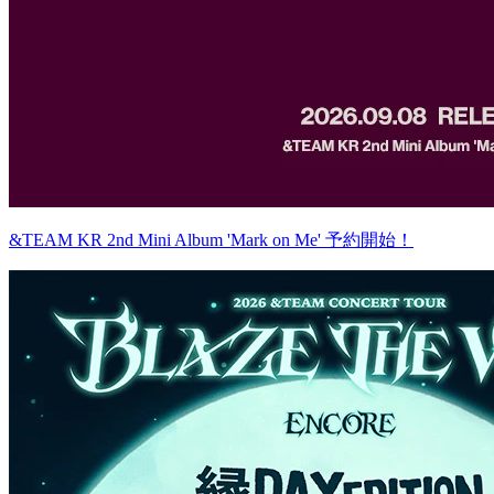
&TEAM KR 2nd Mini Album 'Mark on Me' 予約開始！