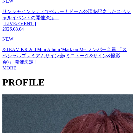
NEW
サンシャインシティでベルーナドーム公演を記念したスペシ
ャルイベントの開催決定！
[ LIVE/EVENT ]
2026.08.04
NEW
&TEAM KR 2nd Mini Album 'Mark on Me' メンバー全員 「ス
ペシャルプレミアムサイン会(ミニトーク&サイン&撮影
会)」 開催決定！
MORE
PROFILE