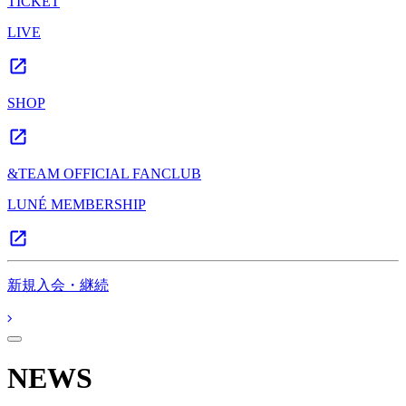
TICKET
LIVE
SHOP
&TEAM OFFICIAL FANCLUB
LUNÉ MEMBERSHIP
新規入会・継続
NEWS