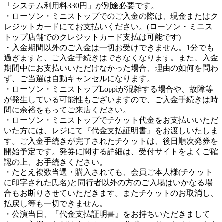
「システム利用料330円」が別途必要です。
・ローソン・ミニストップでのご入金の際は、現金またはク
レジットカードにてお支払いください。(ローソン・ミニス
トップ店舗でのクレジットカード支払は可能です)
・入金期間以外のご入金は一切お受けできません。1分でも
過ぎますと、ご入金手続きはできなくなります。また、入金
期間中にお支払いいただけなかった場合、理由の如何を問わ
ず、ご当選は自動キャンセルになります。
・ローソン・ミニストップLoppiが混雑する場合や、故障等
が発生している可能性もございますので、ご入金手続きは時
間に余裕をもってご来店ください。
・ローソン・ミニストップでチケット代金をお支払いいただ
いた方には、レジにて『代金支払証明書』をお渡しいたしま
す。ご入金手続きが完了されたチケットは、後日順次発券を
開始予定です。発券に関する詳細は、受付サイトをよくご確
認の上、お手続きください。
・たとえ複数当選・購入されても、会員ご本人様(チケット
に印字された氏名)と同行者以外の方のご入場はいかなる場
合もお断りさせていただきます。またチケットのお取消し、
払戻し等も一切できません。
・公演当日、『代金支払証明書』をお持ちいただきまして