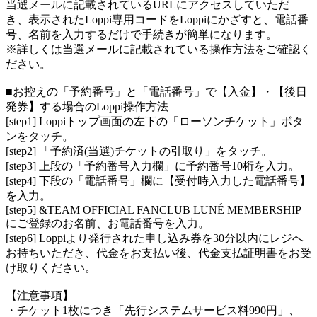
当選メールに記載されているURLにアクセスしていただ
き、表示されたLoppi専用コードをLoppiにかざすと、電話番
号、名前を入力するだけで手続きが簡単になります。
※詳しくは当選メールに記載されている操作方法をご確認く
ださい。
■お控えの「予約番号」と「電話番号」で【入金】・【後日
発券】する場合のLoppi操作方法
[step1] Loppiトップ画面の左下の「ローソンチケット」ボタ
ンをタッチ。
[step2] 「予約済(当選)チケットの引取り」をタッチ。
[step3] 上段の「予約番号入力欄」に予約番号10桁を入力。
[step4] 下段の「電話番号」欄に【受付時入力した電話番号】
を入力。
[step5] &TEAM OFFICIAL FANCLUB LUNÉ MEMBERSHIP
にご登録のお名前、お電話番号を入力。
[step6] Loppiより発行された申し込み券を30分以内にレジへ
お持ちいただき、代金をお支払い後、代金支払証明書をお受
け取りください。
【注意事項】
・チケット1枚につき「先行システムサービス料990円」、