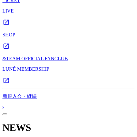
TICKET
LIVE
SHOP
&TEAM OFFICIAL FANCLUB
LUNÉ MEMBERSHIP
新規入会・継続
NEWS