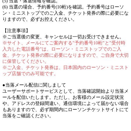
(5) 当選・落選情報を確認。
(6) 当選の場合、予約番号(10桁)を確認。予約番号はローソ
ン・ミニストップでのご入金、チケット発券の際に必要にな
りますので、必ずお控えください。
【注意事項】
※ご当選後の変更、キャンセルは一切お受けできません。
※サイト、メールにてご案内する"予約番号10桁"と"受付時
入力した電話番号"は、ローソン・ミニストップでのご入
金、チケット発券の際に必要になりますので、ご自身で大切
に保管してください。
※ご入金、チケット発券は、日本国内のローソン・ミニスト
ップ店舗でのみ可能です。
●当落メール配信に関しまして
ユーザーサポートサービスとして、当落確認開始より当落メ
ールを配信いたします。ただし、お客様のメール設定状況
や、アドレスの登録間違い、通信環境によって届かない場合
もありますので、必ず期間内にローソンチケットサイトにて
当落をご確認ください。