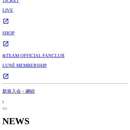
TICKET
LIVE
SHOP
&TEAM OFFICIAL FANCLUB
LUNÉ MEMBERSHIP
新規入会・継続
NEWS