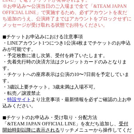
※お申込み〜公演当日のご入場まで全て「&TEAM JAPAN
OFFICIAL LINE」で実施するため、必ずアカウントを友だ
ち追加のうえ、公演終了まではアカウントをブロックせずに
メッセージが受け取れる状態でお待ちください。
◼︎チケットお申込みにおける注意事項
・LINEアカウント1つにつき1公演4枚までチケットのお申込
みが可能です。
・予定枚数に達し次第、受付を終了いたします。
・先着先行時の決済方法はクレジットカードのみとなりま
す。
・チケットへの座席表示は公演の10〜7日前を予定していま
す。
・3歳以上要チケット。3歳未満は入場不可。
・転売／譲渡禁止
・
特設サイト
より注意事項・最新情報を必ずご確認の上お申
込みください。
◼︎チケットのお申込み・受け取り・分配方法
「&TEAM JAPAN OFFICIAL LINE」を友だち追加し、
受付
開始時刻以降に表示される
リッチメニューから操作してくだ