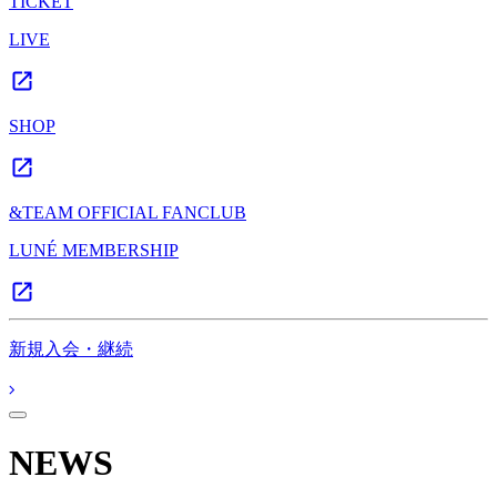
TICKET
LIVE
SHOP
&TEAM OFFICIAL FANCLUB
LUNÉ MEMBERSHIP
新規入会・継続
NEWS