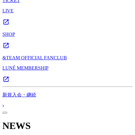
TICKET
LIVE
SHOP
&TEAM OFFICIAL FANCLUB
LUNÉ MEMBERSHIP
新規入会・継続
NEWS