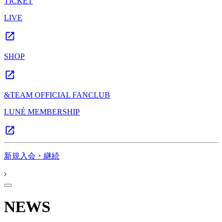
TICKET
LIVE
SHOP
&TEAM OFFICIAL FANCLUB
LUNÉ MEMBERSHIP
新規入会・継続
NEWS