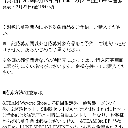
【第2回】2026年2月15日(日)11:00～2月21日(土)10:59→当落
発表：2月27日(金)18:00頃
※対象応募期間内に応募対象商品をご予約、ご購入くださ
い｡
※上記応募期間以外は応募対象商品をご予約、ご購入いただ
けません。あらかじめご了承ください。
※各回の締切間近などの時間帯によっては､ご購入応募画面
に繋がりにくい場合がございます。余裕を持ってご購入くだ
さい｡
■応募方法/注意事項
&TEAM Weverse Shopにて初回限定盤、通常盤、メンバー
盤、2形態セット、9形態セットのいずれか1枚または1セット
ご予約(ご決済完了)と同時に自動エントリーとなり、お客様
からの応募作業は必要ございません。&TEAM 3rd EP『We
on Fire』LUNÉ SPECIAL EVENTへのご応募を希望されるお