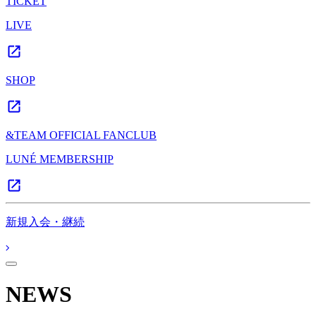
TICKET
LIVE
SHOP
&TEAM OFFICIAL FANCLUB
LUNÉ MEMBERSHIP
新規入会・継続
NEWS