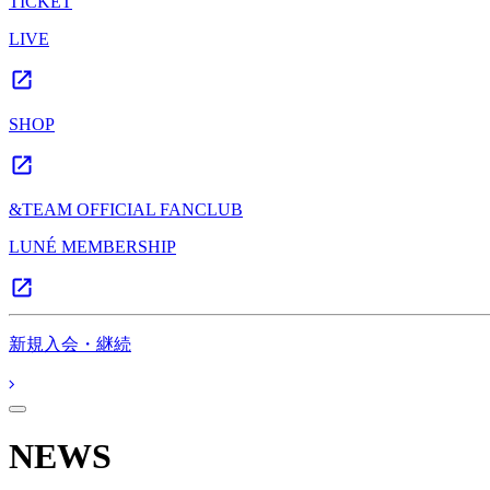
TICKET
LIVE
SHOP
&TEAM OFFICIAL FANCLUB
LUNÉ MEMBERSHIP
新規入会・継続
NEWS