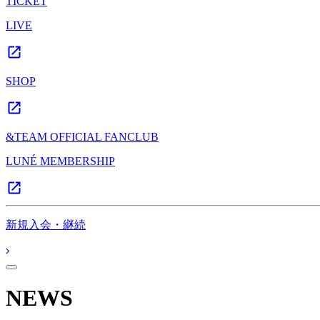
TICKET
LIVE
SHOP
&TEAM OFFICIAL FANCLUB
LUNÉ MEMBERSHIP
新規入会・継続
NEWS