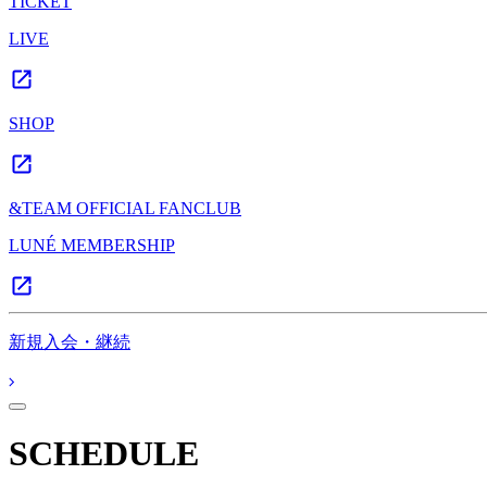
TICKET
LIVE
SHOP
&TEAM OFFICIAL FANCLUB
LUNÉ MEMBERSHIP
新規入会・継続
SCHEDULE