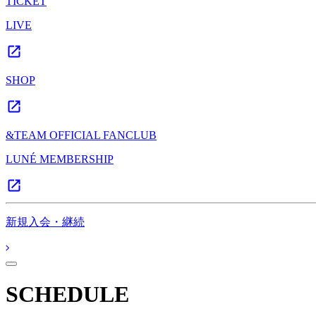
TICKET
LIVE
SHOP
&TEAM OFFICIAL FANCLUB
LUNÉ MEMBERSHIP
新規入会・継続
SCHEDULE