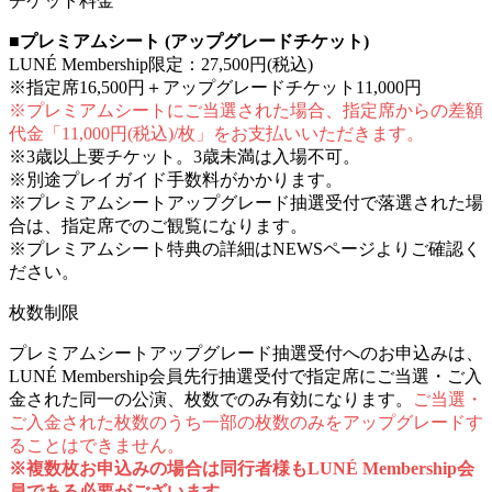
チケット料金
■プレミアムシート (アップグレードチケット)
LUNÉ Membership限定：27,500円(税込)
※指定席16,500円＋アップグレードチケット11,000円
※プレミアムシートにご当選された場合、指定席からの差額
代金「11,000円(税込)/枚」をお支払いいただきます。
※3歳以上要チケット。3歳未満は入場不可。
※別途プレイガイド手数料がかかります。
※プレミアムシートアップグレード抽選受付で落選された場
合は、指定席でのご観覧になります。
※プレミアムシート特典の詳細はNEWSページよりご確認く
ださい。
枚数制限
プレミアムシートアップグレード抽選受付へのお申込みは、
LUNÉ Membership会員先行抽選受付で指定席にご当選・ご入
金された同一の公演、枚数でのみ有効になります。
ご当選・
ご入金された枚数のうち一部の枚数のみをアップグレードす
ることはできません。
※複数枚お申込みの場合は同行者様もLUNÉ Membership会
員である必要がございます。