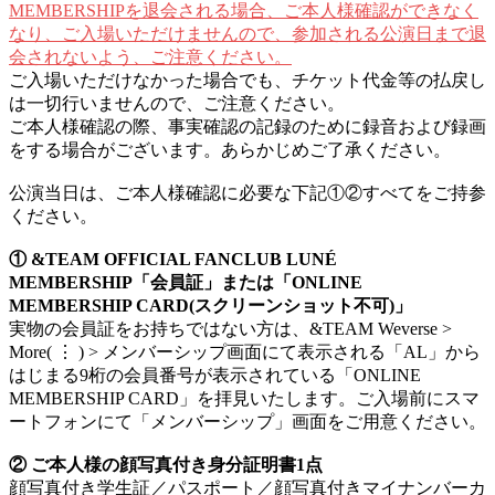
MEMBERSHIPを退会される場合、ご本人様確認ができなく
なり、ご入場いただけませんので、参加される公演日まで退
会されないよう、ご注意ください。
ご入場いただけなかった場合でも、チケット代金等の払戻し
は一切行いませんので、ご注意ください。
ご本人様確認の際、事実確認の記録のために録音および録画
をする場合がございます。あらかじめご了承ください。
公演当日は、ご本人様確認に必要な下記①②すべてをご持参
ください。
① &TEAM OFFICIAL FANCLUB LUNÉ
MEMBERSHIP「会員証」または「ONLINE
MEMBERSHIP CARD(スクリーンショット不可)」
実物の会員証をお持ちではない方は、&TEAM Weverse >
More( ⋮ ) > メンバーシップ画面にて表示される「AL」から
はじまる9桁の会員番号が表示されている「ONLINE
MEMBERSHIP CARD」を拝見いたします。ご入場前にスマ
ートフォンにて「メンバーシップ」画面をご用意ください。
② ご本人様の顔写真付き身分証明書1点
顔写真付き学生証／パスポート／顔写真付きマイナンバーカ