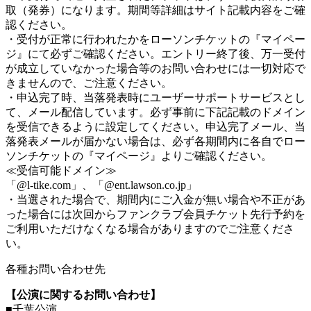
取（発券）になります。期間等詳細はサイト記載内容をご確
認ください。
・受付が正常に行われたかをローソンチケットの『マイペー
ジ』にて必ずご確認ください。エントリー終了後、万一受付
が成立していなかった場合等のお問い合わせには一切対応で
きませんので、ご注意ください。
・申込完了時、当落発表時にユーザーサポートサービスとし
て、メール配信しています。必ず事前に下記記載のドメイン
を受信できるように設定してください。申込完了メール、当
落発表メールが届かない場合は、必ず各期間内に各自でロー
ソンチケットの『マイページ』よりご確認ください。
≪受信可能ドメイン≫
「@l-tike.com」、「@ent.lawson.co.jp」
・当選された場合で、期間内にご入金が無い場合や不正があ
った場合には次回からファンクラブ会員チケット先行予約を
ご利用いただけなくなる場合がありますのでご注意くださ
い。
各種お問い合わせ先
【公演に関するお問い合わせ】
■千葉公演