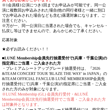
※1会員様1公演につき1回までお申込みが可能です。同一公
演に複数回お申込みされた場合(他の同行者様と一緒に別口
でお申込みされた場合なども含む)落選対象になります。ご
注意ください。
※万が一、同一公演日に当選された場合でも、キャンセル・
払戻し等はできませんので、あらかじめご了承ください。
応募対象
★必ずお読みください！！
■LUNÉ Membership会員先行抽選受付で[兵庫・千葉公演]の
指定席にご当選・ご入金された方
・プレミアムシートアップグレード抽選受付は、『2026
&TEAM CONCERT TOUR 'BLAZE THE WAY' in JAPAN』の
&TEAM OFFICIAL FANCLUB LUNÉ MEMBERSHIP会員先
行抽選受付にて[兵庫・千葉公演]の指定席にご当選・ご入金
された方のみが対象になります。
※LUNÉ Membership (GL) 会員先行受付・&LUNÉ
Membership会員2次先行抽選受付でご当選・ご入金された方
は対象外となります。
・プレミアムシートアップグレード抽選受付には、指定席に