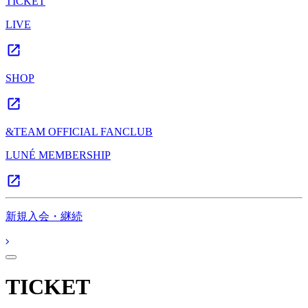
TICKET
LIVE
SHOP
&TEAM OFFICIAL FANCLUB
LUNÉ MEMBERSHIP
新規入会・継続
TICKET