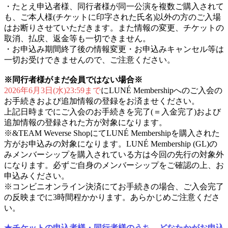
・たとえ申込者様、同行者様が同一公演を複数ご購入されて
も、ご本人様(チケットに印字された氏名)以外の方のご入場
はお断りさせていただきます。また情報の変更、チケットの
取消、払戻、返金等も一切できません。
・お申込み期間終了後の情報変更・お申込みキャンセル等は
一切お受けできませんので、ご注意ください。
※同行者様がまだ会員ではない場合※
2026年6月3日(水)23:59まで
にLUNÉ Membershipへのご入会の
お手続きおよび追加情報の登録をお済ませください。
上記日時までにご入会のお手続きを完了(＝入金完了)および
追加情報の登録された方が対象になります。
※&TEAM Weverse ShopにてLUNÉ Membershipを購入された
方がお申込みの対象になります。LUNÉ Membership (GL)の
みメンバーシップを購入されている方は今回の先行の対象外
になります。必ずご自身のメンバーシップをご確認の上、お
申込みください。
※コンビニオンライン決済にてお手続きの場合、ご入会完了
の反映までに3時間程かかります。あらかじめご注意くださ
い。
★チケットの申込者様・同行者様のうち、どなたかがお申込