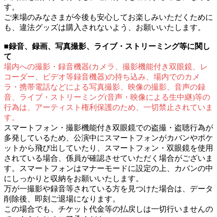
す。
ご来場のみなさまが今後も安心してお楽しみいただくために
も、違法グッズは購入されないよう、お願いいたします。
■録音、録画、写真撮影、ライブ・ストリーミング等に関し
て
場内への撮影・録音機器(カメラ、撮影機能付き双眼鏡、レ
コーダー、ビデオ等録音機器)の持ち込み、場内でのカメ
ラ・携帯電話などによる写真撮影、映像の撮影、音声の録
音、ライブ・ストリーミング(音声・映像による生中継)等の
行為は、アーティスト権利保護のため、一切禁止されていま
す。
スマートフォン・撮影機能付き双眼鏡での盗撮・盗聴行為が
多発しているため、公演中にスマートフォンがカバンやポケ
ットから飛び出していたり、スマートフォン・双眼鏡を使用
されている場合、係員が確認させていただく場合がございま
す。スマートフォンはマナーモードに設定の上、カバンの中
にしっかりと収納をお願いいたします。
万が一撮影や録音等されている方を見つけた場合は、データ
削除後、即刻ご退場になります。
この場合でも、チケット代金等の払戻しは一切行いませんの