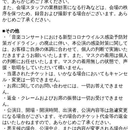
で、あらかじめご了承ください。
また、会場スタッフの業務妨害になる行為などは、会場の秩
序を保つため、録音および撮影する場合がございます。あら
かじめご了承ください。
■その他
・「音楽コンサートにおける新型コロナウイルス感染予防対
策ガイドライン」の廃止に伴い、本公演の感染対策に関して
は、お客様ご自身の体調に合わせて、個人の判断で実施いた
だきますようお願いいたします。また、マスクの着用は個人
の判断にお任せいたします。マスクの着用無しの状態で、声
援・歌唱をしていただいて構いません。
・当選されたチケットは、いかなる場合においてもキャンセ
ル・変更は一切できません。
・お席に関してのお問い合わせには、一切お答えできませ
ん。
・返金・クレームおよびお席の振替は一切お受けできませ
ん。
・公演日、開場・開演時間、出演者、公演内容等は急遽変更
になる場合がございます。その場合のチケット代金等の返金
はいたしかねますので、あらかじめご了承ください。
・悪天候の場合、公演中止、または内容が変更される場合が