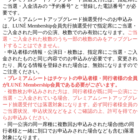
ご当選・入金済みの “予約番号” と “登録した電話番号” が必
要です。
・プレミアムシートアップグレード抽選受付へのお申込み
は、LUNÉ Membership会員先行抽選受付で指定席にご当選・
ご入金された同一の公演、枚数でのみ有効になります。
ご当
選・ご入金された枚数のうち一部の枚数のみをアップグレー
ドすることはできません。
・申込者様の情報・公演日・枚数は、指定席にご当選・ご入
金されたものと同じ内容でのお申込みが必要です。変更され
たり、異なる情報を登録された場合は、無効になりますので
ご注意ください。
・プレミアムシートはチケットの申込者様・同行者様の全員
がLUNÉ Membership会員である必要がございます。
・複数枚お申込みされた方は、同行者様が既に同一公演にご
当選・ご入金されている場合、プレミアムシートアップグレ
ード抽選受付では落選対象になります。必ず同行者様全員の
ご当選状況、申込状況などをよくご確認の上、許可を得てか
らお申込みください。
・同一公演の同一席種に複数回お申込みされた場合(他の同
行者様と一緒に別口でお申込みされた場合なども含む)落選
対象になります。