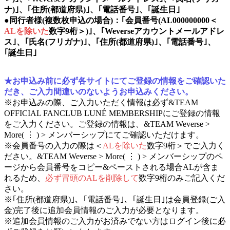
ナ)｣、｢住所(都道府県)｣、｢電話番号｣、｢誕生日｣
●同行者様(複数枚申込の場合)：｢会員番号(AL000000000＜
ALを除いた
数字9桁＞)｣、｢Weverseアカウントメールアドレ
ス｣、｢氏名(フリガナ)｣、｢住所(都道府県)｣、｢電話番号｣、
｢誕生日｣
★お申込み前に必ず各サイトにてご登録の情報をご確認いた
だき、ご入力間違いのないようお申込みください。
※お申込みの際、ご入力いただく情報は必ず&TEAM
OFFICIAL FANCLUB LUNÉ MEMBERSHIPにご登録の情報
をご入力ください。ご登録の情報は、&TEAM Weverse >
More( ⋮ ) > メンバーシップにてご確認いただけます。
※会員番号の入力の際は＜
ALを除いた
数字9桁＞でご入力く
ださい。&TEAM Weverse > More( ⋮ ) > メンバーシップのペ
ージから会員番号をコピー&ペーストされる場合ALが含ま
れるため、
必ず冒頭のALを削除して
数字9桁のみご記入くだ
さい。
※｢住所(都道府県)｣、｢電話番号｣、｢誕生日｣は会員登録(ご入
金)完了後に追加会員情報のご入力が必要となります。
※追加会員情報のご入力がお済みでない方はログイン後に必