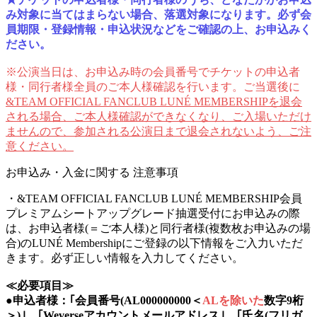
み対象に当てはまらない場合、落選対象になります。必ず会
員期限・登録情報・申込状況などをご確認の上、お申込みく
ださい。
※公演当日は、お申込み時の会員番号でチケットの申込者
様・同行者様全員のご本人様確認を行います。ご当選後に
&TEAM OFFICIAL FANCLUB LUNÉ MEMBERSHIPを退会
される場合、ご本人様確認ができなくなり、ご入場いただけ
ませんので、参加される公演日まで退会されないよう、ご注
意ください。
お申込み・入金に関する 注意事項
・&TEAM OFFICIAL FANCLUB LUNÉ MEMBERSHIP会員
プレミアムシートアップグレード抽選受付にお申込みの際
は、お申込者様(＝ご本人様)と同行者様(複数枚お申込みの場
合)のLUNÉ Membershipにご登録の以下情報をご入力いただ
きます。必ず正しい情報を入力してください。
≪必要項目≫
●申込者様：｢会員番号(AL000000000＜
ALを除いた
数字9桁
＞)｣、｢Weverseアカウントメールアドレス｣、｢氏名(フリガ