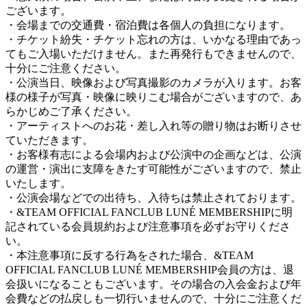
ございます。
・会場までの交通費・宿泊費は各個人の負担になります。
・チケット紛失・チケット忘れの方は、いかなる理由であっ
てもご入場いただけません。また再発行もできませんので、
十分にご注意ください。
・公演当日、映像および写真撮影のカメラが入ります。お客
様の様子が写真・映像に映りこむ場合がございますので、あ
らかじめご了承ください。
・アーティストへのお花・差し入れ等の贈り物はお断りさせ
ていただきます。
・お客様有志による会場内および公演中の企画などは、公演
の運営・演出に支障をきたす可能性がございますので、禁止
いたします。
・公演会場などでの出待ち、入待ちは禁止されております。
・&TEAM OFFICIAL FANCLUB LUNÉ MEMBERSHIPに明
記されている会員規約および注意事項を必ずお守りくださ
い。
・本注意事項に反する行為をされた場合、&TEAM
OFFICIAL FANCLUB LUNÉ MEMBERSHIP会員の方は、退
会扱いになることもございます。その場合の入会金および年
会費などの払戻しも一切行いませんので、十分にご注意くだ