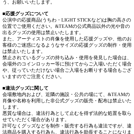
う、お願いいたします。
■応援グッズについて
公演中の応援商品(うちわ・LIGHT STICKなど)は胸の高さの
位置でご使用ください。&TEAMの公式商品以外の光や音の
出るグッズの使用は禁止いたします。
また、アーティストの肖像を使用した応援グッズや、他のお
客様のご迷惑になるようなサイズの応援グッズの制作・使用
は禁止いたします。
禁止されているグッズの持ち込み・使用を発見した場合は、
会場外のコインロッカー等に預けてからご入場いただく場合
や、従っていただけない場合ご入場をお断りする場合もござ
いますのでご注意ください。
■違法グッズに関して
会場敷地内および、近隣の施設・公共の場にて、&TEAMの
肖像や名称を利用した非公式グッズの販売・配布は禁止いた
します。
悪質な場合は、違法行為として止むを得ず法的な処置を取ら
せていただく場合があります。
許可なくグッズなどを制作・販売する行為も違法ですが、違
法商品を購入する行為も、違法行為を助長することになりま