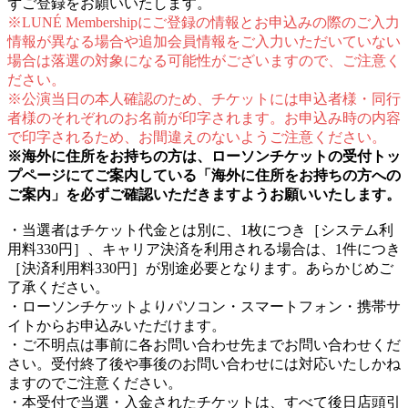
ずご登録をお願いいたします。
※LUNÉ Membershipにご登録の情報とお申込みの際のご入力
情報が異なる場合や追加会員情報をご入力いただいていない
場合は落選の対象になる可能性がございますので、ご注意く
ださい。
※公演当日の本人確認のため、チケットには申込者様・同行
者様のそれぞれのお名前が印字されます。お申込み時の内容
で印字されるため、お間違えのないようご注意ください。
※海外に住所をお持ちの方は、ローソンチケットの受付トッ
プページにてご案内している「海外に住所をお持ちの方への
ご案内」を必ずご確認いただきますようお願いいたします。
・当選者はチケット代金とは別に、1枚につき［システム利
用料330円］、キャリア決済を利用される場合は、1件につき
［決済利用料330円］が別途必要となります。あらかじめご
了承ください。
・ローソンチケットよりパソコン・スマートフォン・携帯サ
イトからお申込みいただけます。
・ご不明点は事前に各お問い合わせ先までお問い合わせくだ
さい。受付終了後や事後のお問い合わせには対応いたしかね
ますのでご注意ください。
・本受付で当選・入金されたチケットは、すべて後日店頭引