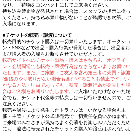
なり、手荷物をコンパクトにしてご来場ください。
持ち込み禁止物が発見された場合は、スタッフの指示に従っ
てください。持ち込み禁止物がないことが確認でき次第、ご
入場になります。
■チケットの転売・譲渡について
転売目的のチケット購入は一切禁止いたします。オークショ
ン・SNSなどで出品・購入行為が発覚した場合は、出品者お
よび購入者の入場をお断りさせていただきます。
転売サイトへのチケット出品・購入はもちろん、オフライ
ン・会場周辺でも転売・譲渡行為はなさらないようお願いい
たします。また、ご家族・ご友人を含め第三者に売買・譲渡
(金銭のやり取りがない場合も含む)することも禁止です。い
かなる方法・理由であっても、転売・譲渡行為が発覚した場
合はご入場をお断りいたします。
ご入場いただけなかった場
合でも、チケット代金等の払戻しは一切行いませんので、ご
注意ください。
転売や譲渡により発生したトラブルは、いかなる場合も主
催・主管・チケット公式販売元で一切責任を負いかねます。
ご来場のみなさまが気持ちよく公演をお楽しみいただくため
にも、違法に転売されたチケットの購入や譲渡はされないよ